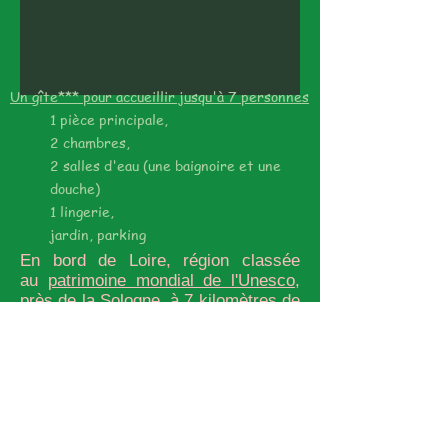
Un gîte*** pour accueillir jusqu'à 7 personnes
1 pièce principale,
2 chambres,
2 salles d'eau (une baignoire et une
douche)
1 lingerie,
jardin, parking
En bord de Loire, région classée
au
patrimoine mondial de l'Unesco
,
près de la Sologne, à 7 kilomètres de
Chambord et de là, prêt à visiter tous
les châteaux de la Loire : 13 km de
Blois, 25km de Cheverny, 25km de
Talcy, 30km de Chaumont-sur-Loire,
55km de Chenonceaux, 50km
d'Amboise... mais aussi Villandry,
Villesavin, Beauregard, Langeais...